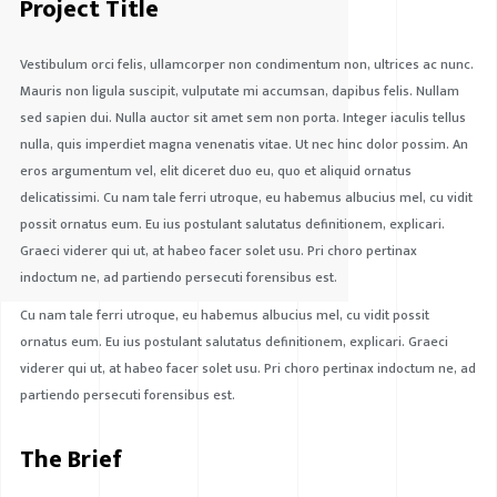
Project Title
Vestibulum orci felis, ullamcorper non condimentum non, ultrices ac nunc.
Mauris non ligula suscipit, vulputate mi accumsan, dapibus felis. Nullam
sed sapien dui. Nulla auctor sit amet sem non porta. Integer iaculis tellus
nulla, quis imperdiet magna venenatis vitae. Ut nec hinc dolor possim. An
eros argumentum vel, elit diceret duo eu, quo et aliquid ornatus
delicatissimi. Cu nam tale ferri utroque, eu habemus albucius mel, cu vidit
possit ornatus eum. Eu ius postulant salutatus definitionem, explicari.
Graeci viderer qui ut, at habeo facer solet usu. Pri choro pertinax
indoctum ne, ad partiendo persecuti forensibus est.
Cu nam tale ferri utroque, eu habemus albucius mel, cu vidit possit
ornatus eum. Eu ius postulant salutatus definitionem, explicari. Graeci
viderer qui ut, at habeo facer solet usu. Pri choro pertinax indoctum ne, ad
partiendo persecuti forensibus est.
The Brief