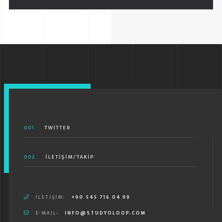
001.
TWITTER
002.
İLETIŞIM/TAKIP
İLETIŞIM:
+90 545 716 04 99
E-MAIL:
INFO@STUDYOLOOP.COM