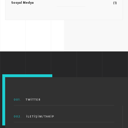
Sosyal Medya
(1)
001.
TWITTER
002.
İLETIŞIM/TAKIP